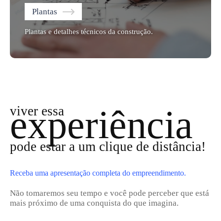
Plantas
Plantas e detalhes técnicos da construção.
experiência
viver essa
pode estar a um clique de distância!
Receba uma apresentação completa do empreendimento.
Não tomaremos seu tempo e você pode perceber que está
mais próximo de uma conquista do que imagina.