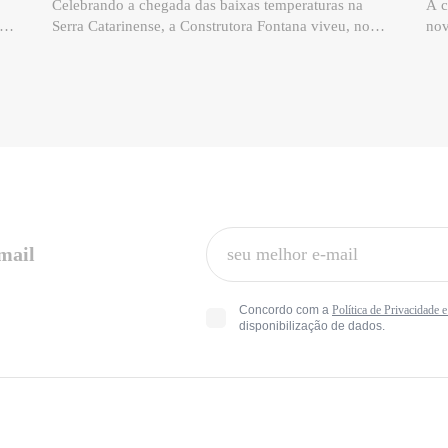
Celebrando a chegada das baixas temperaturas na
A c
ima
Serra Catarinense, a Construtora Fontana viveu, no
nov
o
último sábado, 27 de junho, um momento especial em
esp
to
Bom Jardim da Serra: a entrega do Campos da
Jos
tro
Montanha Residencial, seu primeiro condomínio
Fon
fechado de alto padrão no município. Localizado em
Ind
e,
meio às paisagens da Serra Catarinense, o
com
empreendimento representa o compromisso da
ino
Fontana com a qualidade, a confiança e a realização
Cat
de sonhos. Mais do que um novo endereço, o Campos
fre
de.
da Montanha foi pensado para proporcionar uma
ain
 uma
experiência de viver conectada à natureza, à
for
-mail
tranquilidade e ao bem-estar. Para celebrar essa
pel
o
conquista, clientes e convidados foram recebidos em
tri
cia
um evento especial, marcado por momentos de
con
Concordo com a
Política de Privacidade 
convivência, contemplação e celebração. A
tec
disponibilização de dados.
assa
programação contou com uma gastronomia
pro
tipicamente serrana, assinada pelo Chef Talis
rel
e
Laureano, acompanhada por vinhos de altitude e por
da 
uma atmosfera acolhedora, traduzindo a essência do
CDI
empreendimento. O evento também contou com a
dir
presença do Fundador e Diretor-Presidente da
ind