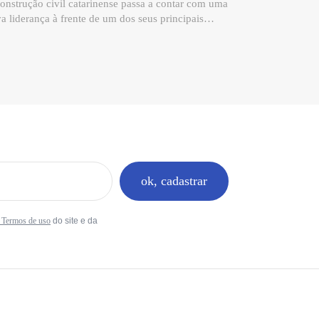
onstrução civil catarinense passa a contar com uma
a liderança à frente de um dos seus principais
aços de representatividade institucional. Olvacir
é Bez Fontana, Diretor-Presidente da Construtora
tana, assume a presidência do Conselho da
ústria da Construção – CDIC | FIESC, reforçando o
promisso com o desenvolvimento sustentável, a
vação e o fortalecimento do setor em Santa
arina. Fontana declarou que sua expectativa à
nte do órgão é contribuir para o desenvolvimento
da maior da construção civil no estado, aliando
ças para vencer os principais desafios enfrentados
ok, cadastrar
o segmento, entre eles os impactos da reforma
butária. Segundo ele, para se manter competitiva, a
strução civil precisará inovar, incorporar novas
e Termos de uso
do site e da
nologias e avançar na industrialização de
cessos. A posse marca um momento de grande
evância para a trajetória de Olvacir e para a história
Construtora Fontana. Ao assumir a presidência do
C, ele passa a contribuir de forma ainda mais
eta para os debates estratégicos que envolvem a
ústria da construção, um segmento essencial para a