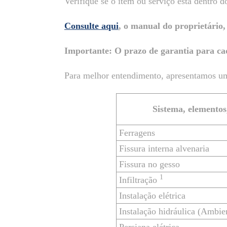
Verifique se o item ou serviço está dentro d
Consulte aqui
, o manual do proprietário
Importante: O prazo de garantia para cad
Para melhor entendimento, apresentamos um
Sistema, elementos
Ferragens
Fissura interna alvenaria
Fissura no gesso
1
Infiltração
Instalação elétrica
Instalação hidráulica (Ambie