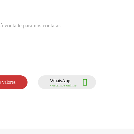
à vontade para nos contatar.
WhatsApp
 valores
• estamos online