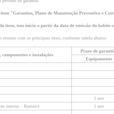
o período de garantia.
, item "Garantias, Plano de Manutenção Preventiva e Corr
a item, tem início a partir da data de emissão do habite
 resumo com os principais itens, conforme tabela abaixo:
Prazo de garantia
, componentes e instalações
Equipamento
1 ano
nte interno – Ramais)
1 ano