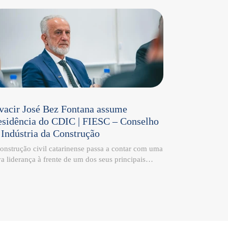
vacir José Bez Fontana assume
esidência do CDIC | FIESC – Conselho
 Indústria da Construção
onstrução civil catarinense passa a contar com uma
a liderança à frente de um dos seus principais
aços de representatividade institucional. Olvacir
é Bez Fontana, Diretor-Presidente da Construtora
tana, assume a presidência do Conselho da
ústria da Construção – CDIC | FIESC, reforçando o
promisso com o desenvolvimento sustentável, a
vação e o fortalecimento do setor em Santa