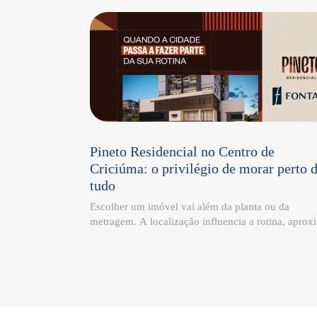
Pineto Residencial no Centro de
Criciúma: o privilégio de morar perto 
tudo
Escolher um imóvel vai além da planta ou da
metragem. A localização influencia a rotina, aprox
as pessoas da cidade e transforma a maneira como 
tempo é vivido. Esse é um dos diferenciais do Pine
Residencial, localizado na Rua Itajaí – 185, no Cen
de Criciúma. Cercado por comércio, serviços e
conveniências, o empreendimento reúne mobilidad
praticidade e qualidade de vida em um único