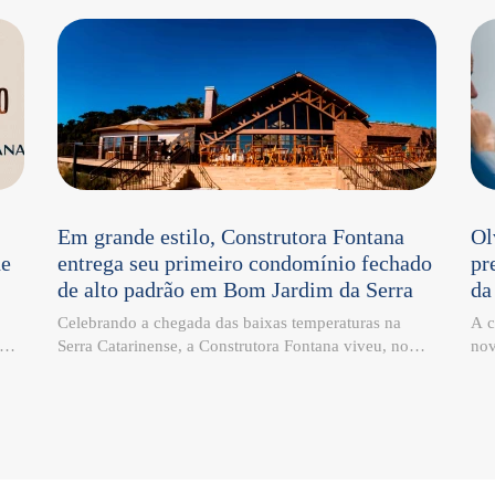
Em grande estilo, Construtora Fontana
Ol
de
entrega seu primeiro condomínio fechado
pr
de alto padrão em Bom Jardim da Serra
da
Celebrando a chegada das baixas temperaturas na
A c
ima
Serra Catarinense, a Construtora Fontana viveu, no
nov
o
último sábado, 27 de junho, um momento especial em
esp
to
Bom Jardim da Serra: a entrega do Campos da
Jos
tro
Montanha Residencial, seu primeiro condomínio
Fon
fechado de alto padrão no município. Localizado em
Ind
e,
meio às paisagens da Serra Catarinense, o
com
empreendimento representa o compromisso da
ino