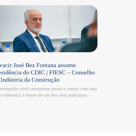
vacir José Bez Fontana assume
esidência do CDIC | FIESC – Conselho
 Indústria da Construção
onstrução civil catarinense passa a contar com uma
a liderança à frente de um dos seus principais
aços de representatividade institucional. Olvacir
é Bez Fontana, Diretor-Presidente da Construtora
tana, assume a presidência do Conselho da
ústria da Construção – CDIC | FIESC, reforçando o
promisso com o desenvolvimento sustentável, a
vação e o fortalecimento do setor em Santa