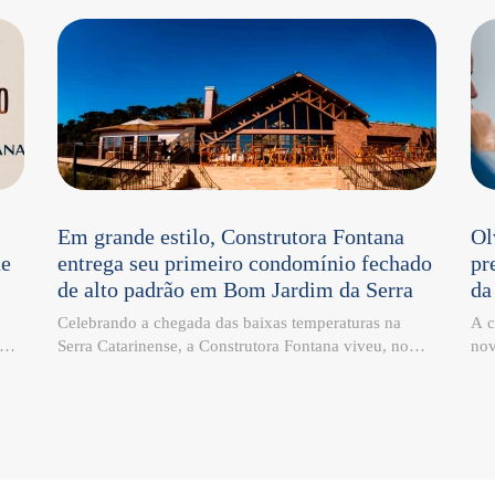
Em grande estilo, Construtora Fontana
Ol
de
entrega seu primeiro condomínio fechado
pr
de alto padrão em Bom Jardim da Serra
da
Celebrando a chegada das baixas temperaturas na
A c
ima
Serra Catarinense, a Construtora Fontana viveu, no
nov
o
último sábado, 27 de junho, um momento especial em
esp
to
Bom Jardim da Serra: a entrega do Campos da
Jos
tro
Montanha Residencial, seu primeiro condomínio
Fon
fechado de alto padrão no município. Localizado em
Ind
e,
meio às paisagens da Serra Catarinense, o
com
empreendimento representa o compromisso da
ino