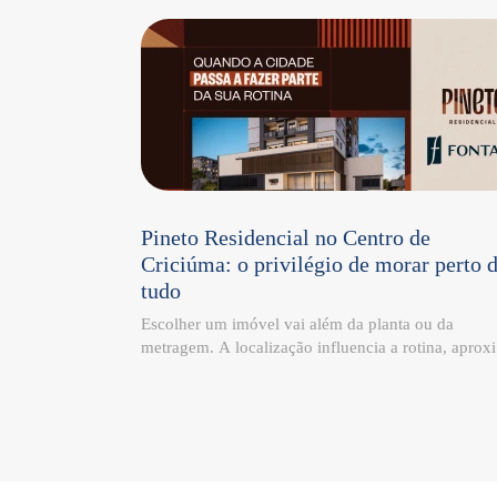
Pineto Residencial no Centro de
Criciúma: o privilégio de morar perto 
tudo
Escolher um imóvel vai além da planta ou da
metragem. A localização influencia a rotina, aprox
as pessoas da cidade e transforma a maneira como 
tempo é vivido. Esse é um dos diferenciais do Pine
Residencial, localizado na Rua Itajaí – 185, no Cen
de Criciúma. Cercado por comércio, serviços e
conveniências, o empreendimento reúne mobilidad
praticidade e qualidade de vida em um único