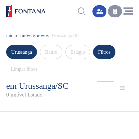
início
Imóveis novos
Urussanga/SC
Urussanga
Bairro
Estágio
Filtros
Limpar filtros
em Urussanga/SC
0 imóvel listado