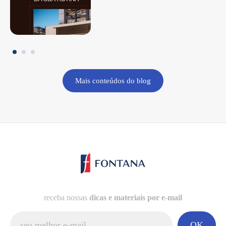
Mais conteúdos do blog
receba nossas
dicas e materiais por e-mail
OK