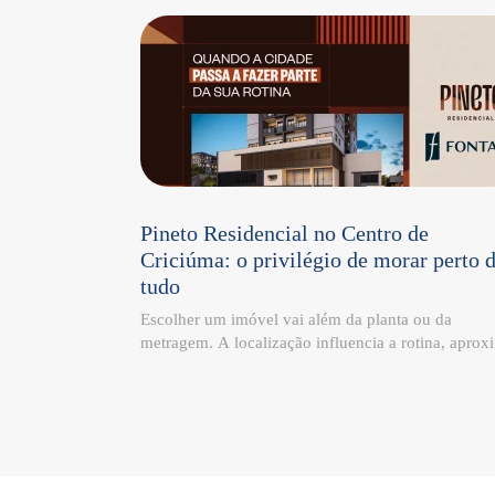
Pineto Residencial no Centro de
Criciúma: o privilégio de morar perto 
tudo
Escolher um imóvel vai além da planta ou da
metragem. A localização influencia a rotina, aprox
as pessoas da cidade e transforma a maneira como 
tempo é vivido. Esse é um dos diferenciais do Pine
Residencial, localizado na Rua Itajaí – 185, no Cen
de Criciúma. Cercado por comércio, serviços e
conveniências, o empreendimento reúne mobilidad
praticidade e qualidade de vida em um único