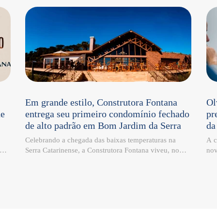
Em grande estilo, Construtora Fontana
Ol
de
entrega seu primeiro condomínio fechado
pr
de alto padrão em Bom Jardim da Serra
da
Celebrando a chegada das baixas temperaturas na
A c
ima
Serra Catarinense, a Construtora Fontana viveu, no
nov
o
último sábado, 27 de junho, um momento especial em
esp
to
Bom Jardim da Serra: a entrega do Campos da
Jos
tro
Montanha Residencial, seu primeiro condomínio
Fon
fechado de alto padrão no município. Localizado em
Ind
e,
meio às paisagens da Serra Catarinense, o
com
empreendimento representa o compromisso da
ino