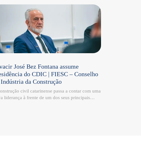
vacir José Bez Fontana assume
esidência do CDIC | FIESC – Conselho
 Indústria da Construção
onstrução civil catarinense passa a contar com uma
a liderança à frente de um dos seus principais
aços de representatividade institucional. Olvacir
é Bez Fontana, Diretor-Presidente da Construtora
tana, assume a presidência do Conselho da
ústria da Construção – CDIC | FIESC, reforçando o
promisso com o desenvolvimento sustentável, a
vação e o fortalecimento do setor em Santa