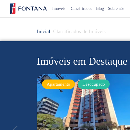
Imóveis
Classificados
Blog
Sobre nós
Inicial
Classificados de Imóveis
Imóveis em Destaque
Apartamento
Desocupado