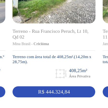
Terreno - Rua Francisco Peruch, Lt 10,
Te
Qd 02
11
Mina Brasil -
Criciúma
Jar
n.º
Terreno com área total de 408,25m².(14,20m x
Ter
28,75m).
tot
²
408,25m²
Área Privativa
R$ 444.324,84