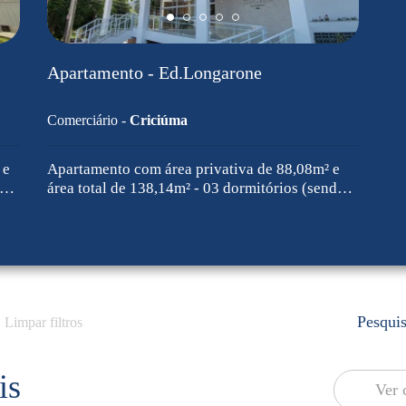
Apartamento - Ed.Longarone
Comerciário -
Criciúma
 e
Apartamento com área privativa de 88,08m² e
do
área total de 138,14m² - 03 dormitórios (sendo
0...
Pesqui
Limpar filtros
is
Ver 