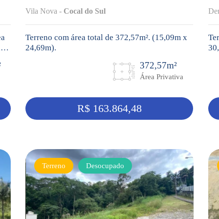
Vila Nova -
Cocal do Sul
De
ea
Terreno com área total de 372,57m². (15,09m x
Ter
ado
24,69m).
30,
²
372,57m²
Área Privativa
R$ 163.864,48
Terreno
Desocupado