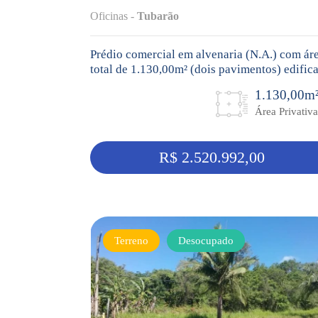
Oficinas -
Tubarão
Prédio comercial em alvenaria (N.A.) com ár
total de 1.130,00m² (dois pavimentos) edific
...
1.130,00m
Área Privativa
R$ 2.520.992,00
Terreno
Desocupado