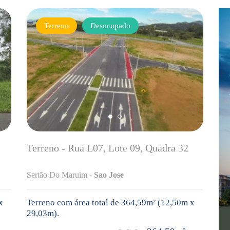
Terreno
Desocupado
Terreno - Rua L07, Lote 09, Quadra 32
Sertão Do Maruim -
Sao Jose
x
Terreno com área total de 364,59m² (12,50m x
29,03m).