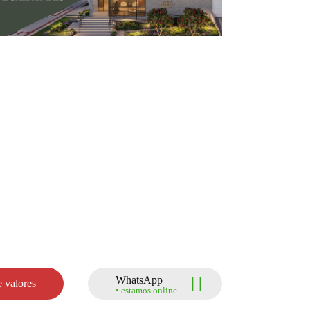
WhatsApp
 valores
• estamos online