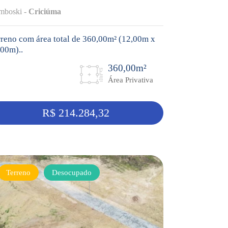
mboski -
Criciúma
reno com área total de 360,00m² (12,00m x
00m)..
360,00m²
Área Privativa
R$ 214.284,32
Terreno
Desocupado