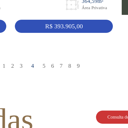
364,59m²
a
Área Privativa
R$ 393.905,00
1
2
3
4
5
6
7
8
9
das
Consulta de