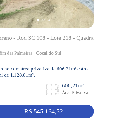
rreno - Rod SC 108 - Lote 218 - Quadra
dim das Palmeiras -
Cocal do Sul
reno com área privativa de 606,21m² e área
al de 1.128,81m².
606,21m²
Área Privativa
R$ 545.164,52