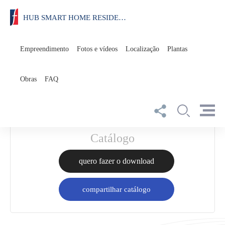
HUB SMART HOME RESIDENCIAL
Empreendimento
Fotos e vídeos
Localização
Plantas
Plantas
ficha técnica
Obras
FAQ
compartilhar plantas
Catálogo
quero fazer o download
compartilhar catálogo