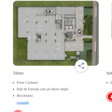
Térreo
Sub
Porte Cochrère
2
Hall de Entrada com pé direto duplo
Bicicletário
expandir