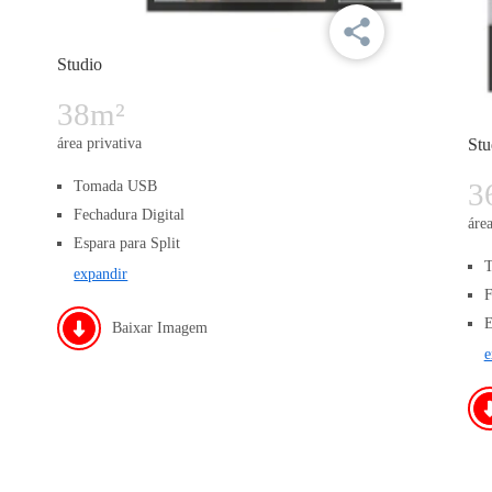
Studio
38m²
área privativa
Stu
3
Tomada USB
Fechadura Digital
área
Espara para Split
expandir
F
E
Baixar Imagem
e