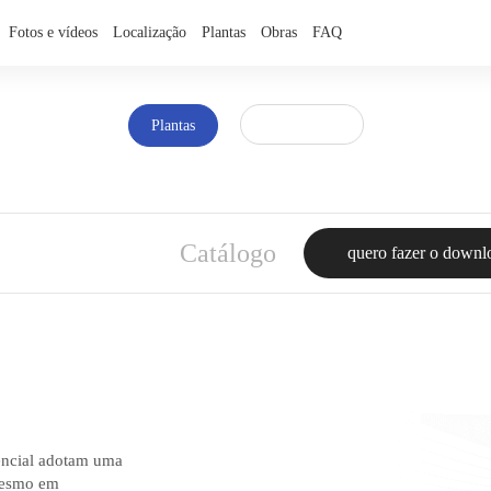
Fotos e vídeos
Localização
Plantas
Obras
FAQ
ficha técnica
Plantas
Catálogo
quero fazer o downl
encial adotam uma
 mesmo em