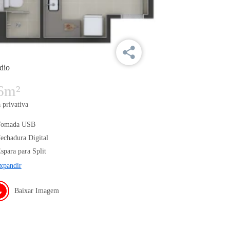
dio
6m²
 privativa
Tomada USB
echadura Digital
spara para Split
xpandir
Baixar Imagem